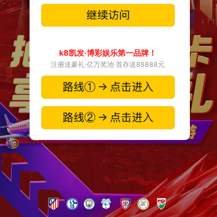
k8凯发·博彩娱乐第一品牌！
注册送豪礼·亿万奖池·首存送88888元